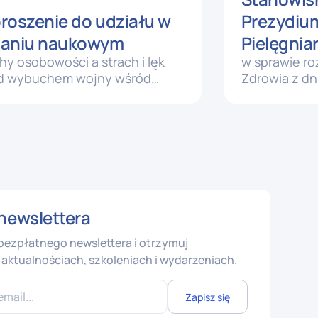
roszenie do udziału w
Prezydiu
aniu naukowym
Pielęgnia
hy osobowości a strach i lęk
dnia 24.07
w sprawie ro
d wybuchem wojny wśród
Zdrowia z dni
onelu medycznego"
zmieniające
sprawie kwal
pracowników
rodzajach st
podmiotach 
niebędących
newslettera
 bezpłatnego newslettera i otrzymuj
aktualnościach, szkoleniach i wydarzeniach.