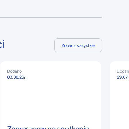
i
Zobacz wszystkie
Dodano
Dodan
03
.
08
.
26
29
.
07
.
r.
Zapraszamy na spotkanie