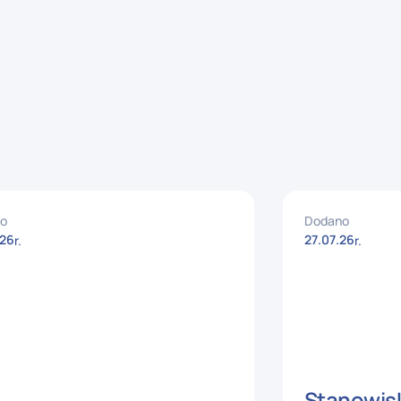
o
Dodano
26
27
.
07
.
26
r.
r.
Stanowisk