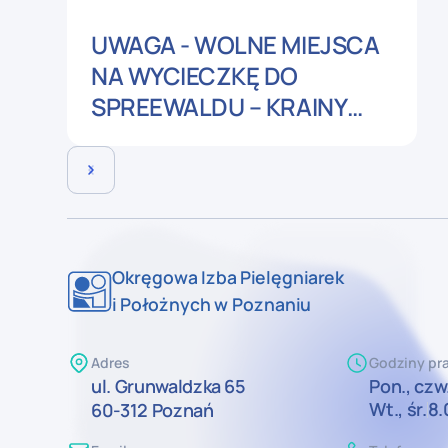
UWAGA - WOLNE MIEJSCA
NA WYCIECZKĘ DO
SPREEWALDU – KRAINY
PIRAMID I KANAŁÓW -
edycje wrześniowe
Okręgowa Izba Pielęgniarek
i Położnych w Poznaniu
Adres
Godziny pra
ul. Grunwaldzka 65
Pon., czw.
Wt., śr.
8.
60-312 Poznań