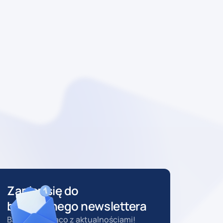
Zapisz się do
bezpłatnego newslettera
Bądź na bieżąco z aktualnościami!