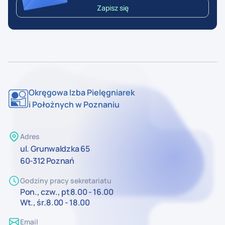
Zapisz się
Okręgowa Izba Pielęgniarek
i Położnych w Poznaniu
Adres
ul. Grunwaldzka 65
60-312 Poznań
Godziny pracy sekretariatu
Pon., czw., pt
8.00 - 16.00
Wt., śr.
8.00 - 18.00
Email