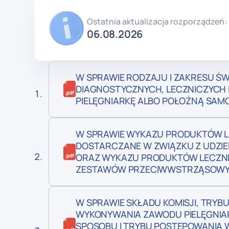
Ostatnia aktualizacja rozporządzeń:
06.08.2026
W SPRAWIE RODZAJU I ZAKRESU Ś
DIAGNOSTYCZNYCH, LECZNICZYCH I
PIELĘGNIARKĘ ALBO POŁOŻNĄ SAMO
W SPRAWIE WYKAZU PRODUKTÓW L
DOSTARCZANE W ZWIĄZKU Z UDZI
ORAZ WYKAZU PRODUKTÓW LECZN
ZESTAWÓW PRZECIWWSTRZĄSOWYC
W SPRAWIE SKŁADU KOMISJI, TRYB
WYKONYWANIA ZAWODU PIELĘGNIA
SPOSOBU I TRYBU POSTĘPOWANIA