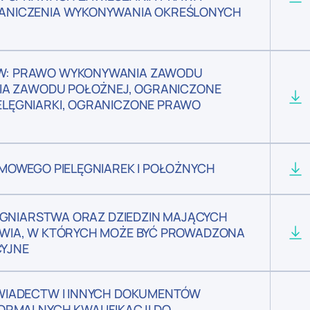
ANICZENIA WYKONYWANIA OKREŚLONYCH
W: PRAWO WYKONYWANIA ZAWODU
IA ZAWODU POŁOŻNEJ, OGRANICZONE
LĘGNIARKI, OGRANICZONE PRAWO
J
MOWEGO PIELĘGNIAREK I POŁOŻNYCH
ĘGNIARSTWA ORAZ DZIEDZIN MAJĄCYCH
WIA, W KTÓRYCH MOŻE BYĆ PROWADZONA
CYJNE
WIADECTW I INNYCH DOKUMENTÓW
ORMALNYCH KWALIFIKACJI DO