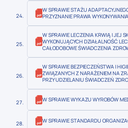
W SPRAWIE STAŻU ADAPTACYJNEGO
PRZYZNANIE PRAWA WYKONYWANIA 
W SPRAWIE LECZENIA KRWIĄ I JEJ
WYKONUJĄCYCH DZIAŁALNOŚĆ LEC
CAŁODOBOWE ŚWIADCZENIA ZDR
W SPRAWIE BEZPIECZEŃSTWA I HIG
ZWIĄZANYCH Z NARAŻENIEM NA ZR
PRZY UDZIELANIU ŚWIADCZEŃ ZD
W SPRAWIE WYKAZU WYROBÓW ME
W SPRAWIE STANDARDU ORGANIZA