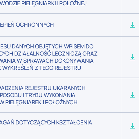
DZIE PIELĘGNIARKI I POŁOŻNEJ
ZEPIEŃ OCHRONNYCH
ESU DANYCH OBJĘTYCH WPISEM DO
YCH DZIAŁALNOŚĆ LECZNICZĄ ORAZ
WANIA W SPRAWACH DOKONYWANIA
Z WYKREŚLEŃ Z TEGO REJESTRU
WADZENIA REJESTRU UKARANYCH
SPOSOBU I TRYBU WYKONANIA
PIELĘGNIAREK I POŁOŻNYCH
AGAŃ DOTYCZĄCYCH KSZTAŁCENIA