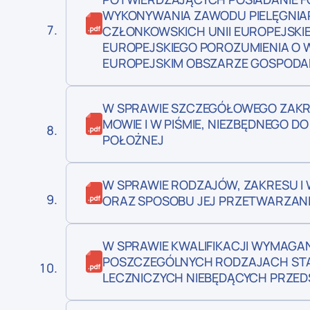
WYKONYWANIA ZAWODU PIELĘGNIAR
CZŁONKOWSKICH UNII EUROPEJSKI
EUROPEJSKIEGO POROZUMIENIA O 
EUROPEJSKIM OBSZARZE GOSPODAR
W SPRAWIE SZCZEGÓŁOWEGO ZAKR
MOWIE I W PIŚMIE, NIEZBĘDNEGO D
POŁOŻNEJ
W SPRAWIE RODZAJÓW, ZAKRESU 
ORAZ SPOSOBU JEJ PRZETWARZAN
W SPRAWIE KWALIFIKACJI WYMAG
POSZCZEGÓLNYCH RODZAJACH ST
LECZNICZYCH NIEBĘDĄCYCH PRZED