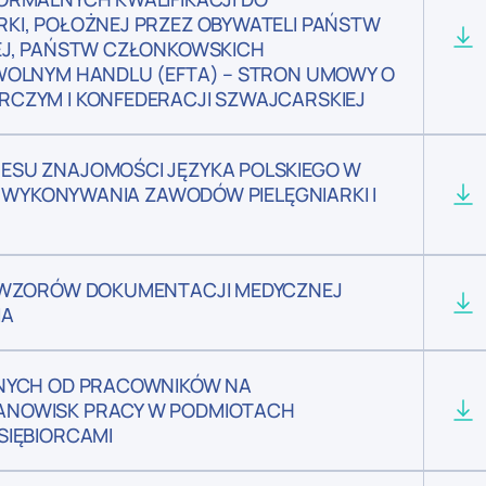
KI, POŁOŻNEJ PRZEZ OBYWATELI PAŃSTW
EJ, PAŃSTW CZŁONKOWSKICH
WOLNYM HANDLU (EFTA) – STRON UMOWY O
CZYM I KONFEDERACJI SZWAJCARSKIEJ
ESU ZNAJOMOŚCI JĘZYKA POLSKIEGO W
O WYKONYWANIA ZAWODÓW PIELĘGNIARKI I
I WZORÓW DOKUMENTACJI MEDYCZNEJ
IA
ANYCH OD PRACOWNIKÓW NA
ANOWISK PRACY W PODMIOTACH
SIĘBIORCAMI