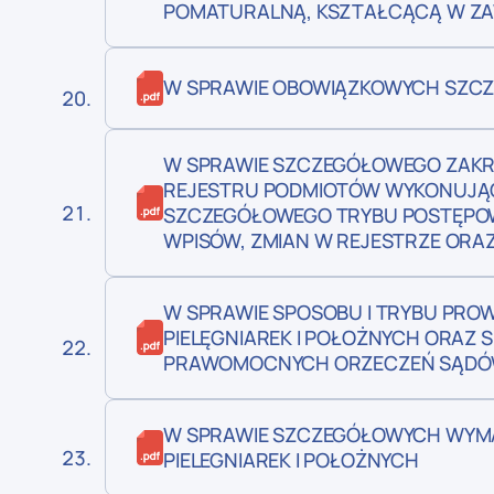
POMATURALNĄ, KSZTAŁCĄCĄ W ZAWO
W SPRAWIE OBOWIĄZKOWYCH SZC
W SPRAWIE SZCZEGÓŁOWEGO ZAKR
REJESTRU PODMIOTÓW WYKONUJĄC
SZCZEGÓŁOWEGO TRYBU POSTĘPO
WPISÓW, ZMIAN W REJESTRZE ORA
W SPRAWIE SPOSOBU I TRYBU PRO
PIELĘGNIAREK I POŁOŻNYCH ORAZ 
PRAWOMOCNYCH ORZECZEŃ SĄDÓW 
W SPRAWIE SZCZEGÓŁOWYCH WYM
PIELEGNIAREK I POŁOŻNYCH