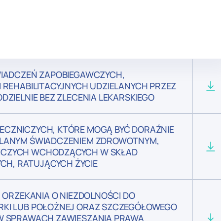
WIADCZEŃ ZAPOBIEGAWCZYCH,
 REHABILITACYJNYCH UDZIELANYCH PRZEZ
DZIELNIE BEZ ZLECENIA LEKARSKIEGO
ECZNICZYCH, KTÓRE MOGĄ BYĆ DORAŹNIE
ELANYM ŚWIADCZENIEM ZDROWOTNYM,
ICZYCH WCHODZĄCYCH W SKŁAD
H, RATUJĄCYCH ŻYCIE
U ORZEKANIA O NIEZDOLNOŚCI DO
RKI LUB POŁOŻNEJ ORAZ SZCZEGÓŁOWEGO
 W SPRAWACH ZAWIESZANIA PRAWA