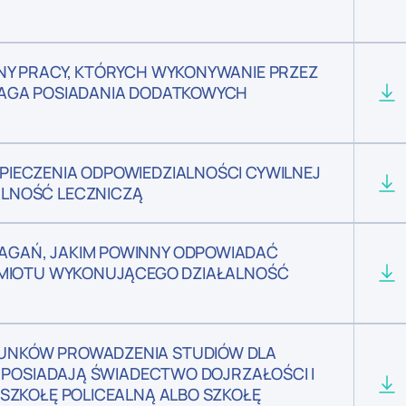
NY PRACY, KTÓRYCH WYKONYWANIE PRZEZ
MAGA POSIADANIA DODATKOWYCH
IECZENIA ODPOWIEDZIALNOŚCI CYWILNEJ
LNOŚĆ LECZNICZĄ
GAŃ, JAKIM POWINNY ODPOWIADAĆ
DMIOTU WYKONUJĄCEGO DZIAŁALNOŚĆ
UNKÓW PROWADZENIA STUDIÓW DLA
E POSIADAJĄ ŚWIADECTWO DOJRZAŁOŚCI I
SZKOŁĘ POLICEALNĄ ALBO SZKOŁĘ