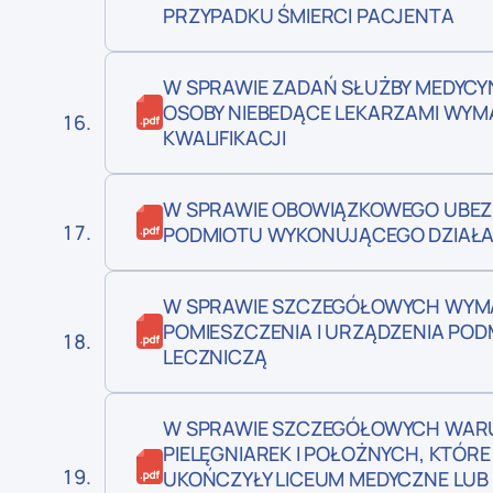
PRZYPADKU ŚMIERCI PACJENTA
W SPRAWIE ZADAŃ SŁUŻBY MEDYCY
OSOBY NIEBEDĄCE LEKARZAMI WY
KWALIFIKACJI
W SPRAWIE OBOWIĄZKOWEGO UBEZP
PODMIOTU WYKONUJĄCEGO DZIAŁA
W SPRAWIE SZCZEGÓŁOWYCH WYMA
POMIESZCZENIA I URZĄDZENIA PO
LECZNICZĄ
W SPRAWIE SZCZEGÓŁOWYCH WAR
PIELĘGNIAREK I POŁOŻNYCH, KTÓR
UKOŃCZYŁY LICEUM MEDYCZNE LUB 