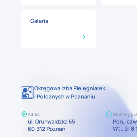
Galeria
Okręgowa Izba Pielęgniarek
i Położnych w Poznaniu
Adres
Godziny pra
ul. Grunwaldzka 65
Pon., czw.
Wt., śr.
8.
60-312 Poznań