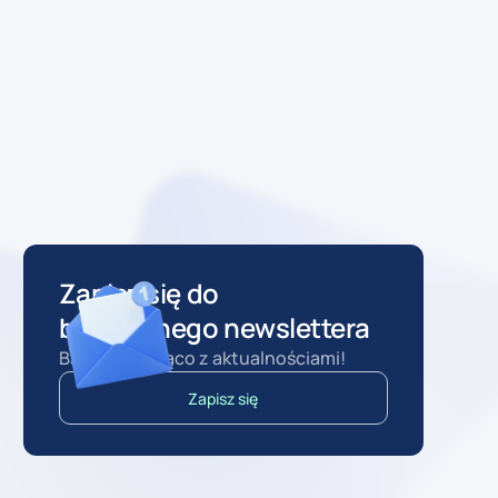
Zapisz się do
bezpłatnego newslettera
Bądź na bieżąco z aktualnościami!
Zapisz się