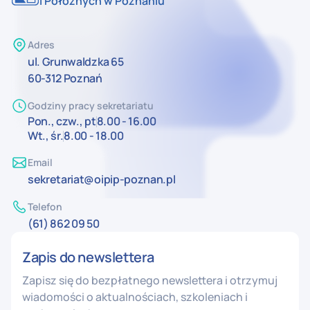
i Położnych w Poznaniu
Adres
ul. Grunwaldzka 65
60-312 Poznań
Godziny pracy sekretariatu
Pon., czw., pt
8.00 - 16.00
Wt., śr.
8.00 - 18.00
Email
sekretariat@oipip-poznan.pl
Telefon
(61) 862 09 50
Zapis do newslettera
Zapisz się do bezpłatnego newslettera i otrzymuj
wiadomości o aktualnościach, szkoleniach i