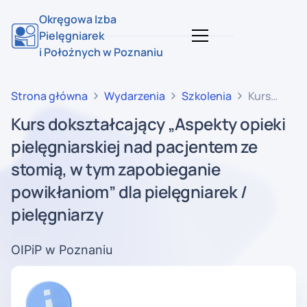
Okręgowa Izba
Pielęgniarek
i Położnych w Poznaniu
Strona główna
Wydarzenia
Szkolenia
Kurs
dokształca
Kurs dokształcający „Aspekty opieki
„Aspekty
pielęgniarskiej nad pacjentem ze
opieki
pielęgniars
stomią, w tym zapobieganie
nad
powikłaniom” dla pielęgniarek /
pacjentem
pielęgniarzy
ze
stomią,
w tym
OIPiP w Poznaniu
zapobiegan
powikłanio
dla