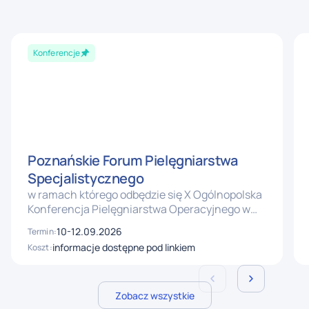
Konferencje
Poznańskie Forum Pielęgniarstwa
Specjalistycznego
w ramach którego odbędzie się X Ogólnopolska
Konferencja Pielęgniarstwa Operacyjnego w
Onkologii „10 lat – Od Human Factor do AI” oraz
10-12.09.2026
Termin:
II Konferencja Pielęgniarstwa Pediatrycznego
informacje dostępne pod linkiem
Koszt:
„Mały pacjent - wielkie potrzeby –
Interdyscyplinarne oblicze nowoczesnej
pediatrii”
Zobacz wszystkie