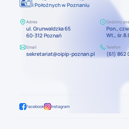
i Położnych w Poznaniu
Adres
Godziny pra
ul. Grunwaldzka 65
Pon., czw.
Wt., śr.
8.
60-312 Poznań
Email
Telefon
sekretariat@oipip-poznan.pl
(61) 862 
Facebook
Instagram