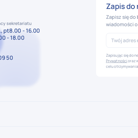
Zapis do 
Zapisz się do
cy sekretariatu
wiadomości o 
, pt
8.00 - 16.00
00 - 18.00
Zapisując się do 
09 50
Prywatności
oraz 
celu otrzymywania