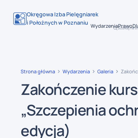
Okręgowa Izba Pielęgniarek
i Położnych w Poznaniu
Wydarzenia
Prawo
Dl
Szukaj na s
Strona główna
Wydarzenia
Galeria
Zakończ
Zakończenie kurs
„Szczepienia ochr
edycja)