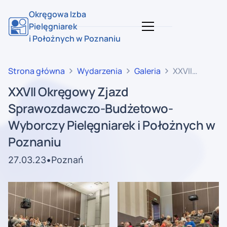
Okręgowa Izba
Pielęgniarek
i Położnych w Poznaniu
Strona główna
Wydarzenia
Galeria
XXVII
Okręgowy
XXVII Okręgowy Zjazd
Zjazd
Sprawozdawczo-Budżetowo-
Sprawozdawc
Budżetowo-
Wyborczy Pielęgniarek i Położnych w
Wyborczy
Poznaniu
Pielęgniarek
i Położnych
27
.
03
.
23
•
Poznań
w Poznaniu