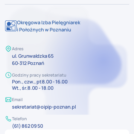
Okręgowa Izba Pielęgniarek
i Położnych w Poznaniu
Adres
ul. Grunwaldzka 65
60-312 Poznań
Godziny pracy sekretariatu
Pon., czw., pt
8.00 - 16.00
Wt., śr.
8.00 - 18.00
Email
sekretariat@oipip-poznan.pl
Telefon
(61) 862 09 50