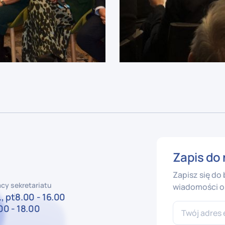
Zapis do 
Zapisz się do
cy sekretariatu
wiadomości o 
, pt
8.00 - 16.00
00 - 18.00