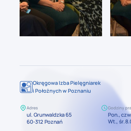
Okręgowa Izba Pielęgniarek
i Położnych w Poznaniu
Adres
Godziny pra
ul. Grunwaldzka 65
Pon., czw.
Wt., śr.
8.
60-312 Poznań