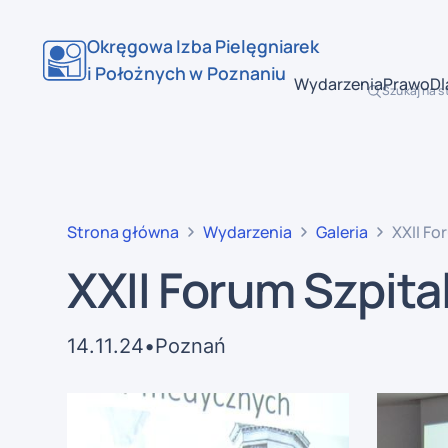
Okręgowa Izba Pielęgniarek
i Położnych w Poznaniu
Wydarzenia
Prawo
Dl
Szukaj na s
Strona główna
Wydarzenia
Galeria
XXII Fo
XXII Forum Szpital
14
.
11
.
24
•
Poznań