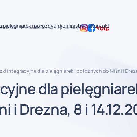
a pielęgniarek i położnych
Administracja
Kontakt
tronie
61 862 09 50
sekretariat@oipip-poznan.pl
ki integracyjne dla pielęgniarek i położnych do Miśni i Drezn
yjne dla pielęgniarek
 i Drezna, 8 i 14.12.