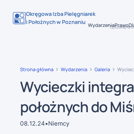
Okręgowa Izba Pielęgniarek
i Położnych w Poznaniu
Wydarzenia
Prawo
Dl
Szukaj na s
Strona główna
Wydarzenia
Galeria
Wyciecz
Wycieczki integrac
położnych do Miśni
08
.
12
.
24
•
Niemcy