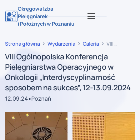
Okręgowa Izba
Pielęgniarek
i Położnych w Poznaniu
Strona główna
Wydarzenia
Galeria
VIII
Ogólnopolska
VIII Ogólnopolska Konferencja
Konferencja
Pielęgniarstwa Operacyjnego w
Pielęgniarstw
Operacyjnego
Onkologii „Interdyscyplinarność
w Onkologii
sposobem na sukces”, 12-13.09.2024
„Interdyscypl
sposobem
12
.
09
.
24
•
Poznań
na sukces”,
12-
13.09.2024