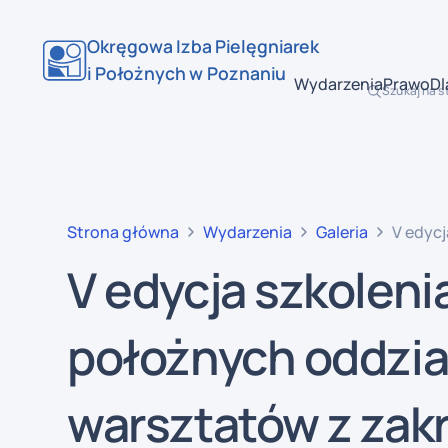
Okręgowa Izba Pielęgniarek
i Położnych w Poznaniu
Wydarzenia
Prawo
Dl
Szukaj na s
Strona główna
Wydarzenia
Galeria
V edycja szkol
warszta
V edycja szkolenia
skutec
położnych oddzia
warsztatów z zak