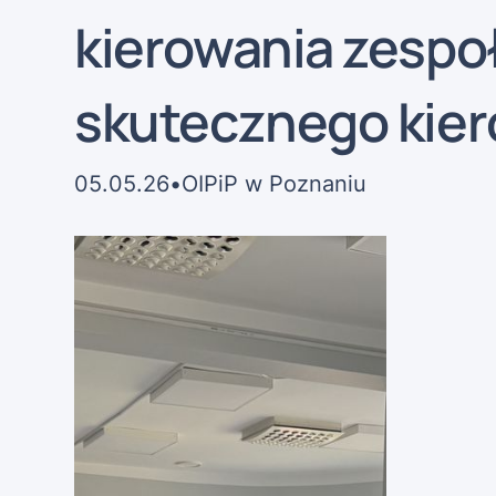
kierowania zespoł
skutecznego kier
05
.
05
.
26
•
OIPiP w Poznaniu