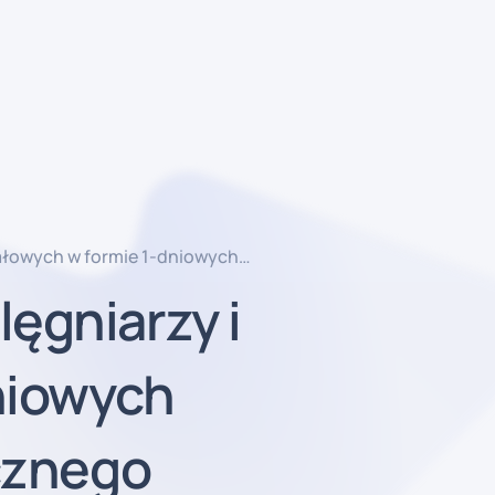
 pracownikami pt. „Sztuka
lęgniarzy i
niowych
cznego