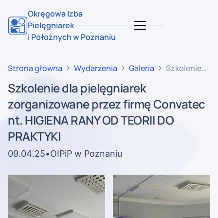
Okręgowa Izba
Pielęgniarek
i Położnych w Poznaniu
Strona główna
Wydarzenia
Galeria
Szkolenie
dla
Szkolenie dla pielęgniarek
pielęgniarek
zorganizowane przez firmę Convatec
zorganizowan
przez firmę
nt. HIGIENA RANY OD TEORII DO
Convatec
PRAKTYKI
nt. HIGIENA
RANY OD
09
.
04
.
25
•
OIPiP w Poznaniu
TEORII DO
PRAKTYKI