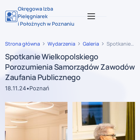
Okręgowa Izba
Pielęgniarek
i Położnych w Poznaniu
Strona główna
Wydarzenia
Galeria
Spotkanie
Wielkopolskie
Spotkanie Wielkopolskiego
Porozumienia
Porozumienia Samorządów Zawodów
Samorządów
Zawodów
Zaufania Publicznego
Zaufania
18
.
11
.
24
•
Poznań
Publicznego