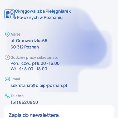
Okręgowa Izba Pielęgniarek
i Położnych w Poznaniu
Adres
ul. Grunwaldzka 65
60-312 Poznań
Godziny pracy sekretariatu
Pon., czw., pt
8.00 - 16.00
Wt., śr.
8.00 - 18.00
Email
sekretariat@oipip-poznan.pl
Telefon
(61) 862 09 50
Zapis do newslettera