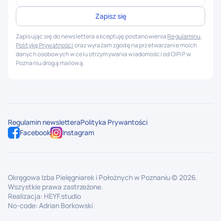
Zapisując się do newslettera akceptuję postanowienia
Regulaminu
,
Politykę Prywatności
oraz wyrażam zgodę na przetwarzanie moich
danych osobowych w celu otrzymywania wiadomości od OIPiP w
Poznaniu drogą mailową.
Regulamin newslettera
Polityka Prywantości
Facebook
Instagram
Okręgowa Izba Pielęgniarek i Położnych w Poznaniu ©
2026
.
Wszystkie prawa zastrzeżone.
Realizacja:
HEYF.studio
No-code:
Adrian Borkowski