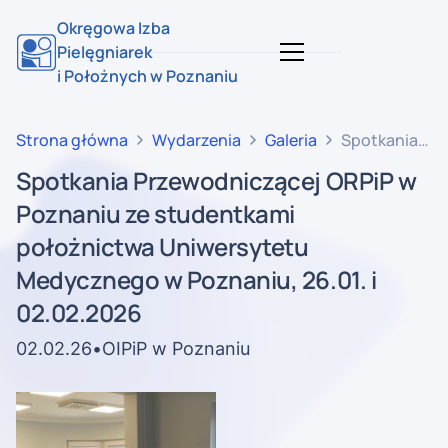
Okręgowa Izba
Pielęgniarek
i Położnych w Poznaniu
Strona główna
Wydarzenia
Galeria
Spotkania
Przewodniczą
Spotkania Przewodniczącej ORPiP w
ORPiP w
Poznaniu ze studentkami
Poznaniu
ze
położnictwa Uniwersytetu
studentkami
Medycznego w Poznaniu, 26.01. i
położnictwa
02.02.2026
Uniwersytetu
Medycznego
02
.
02
.
26
•
OIPiP w Poznaniu
w Poznaniu,
26.01. i
02.02.2026