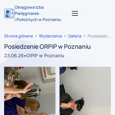
Okręgowa Izba
Pielęgniarek
i Położnych w Poznaniu
Strona główna
Wydarzenia
Galeria
Posiedzenie
ORPiP w
Posiedzenie ORPiP w Poznaniu
Poznaniu
23
.
06
.
26
•
OIPiP w Poznaniu