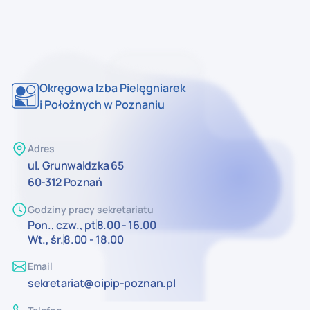
Okręgowa Izba Pielęgniarek
i Położnych w Poznaniu
Adres
ul. Grunwaldzka 65
60-312 Poznań
Godziny pracy sekretariatu
Pon., czw., pt
8.00 - 16.00
Wt., śr.
8.00 - 18.00
Email
sekretariat@oipip-poznan.pl