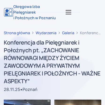
Okręgowa Izba
Pielęgniarek
i Położnych w Poznaniu
Strona główna
Wydarzenia
Galeria
Konferencja
dla
Konferencja dla Pielęgniarek i
Pielęgniarek
Położnych pt. „ZACHOWANIE
i Położnych
pt.
RÓWNOWAGI MIĘDZY ŻYCIEM
„ZACHOWANI
ZAWODOWYM A PRYWATNYM
RÓWNOWAGI
PIELĘGNIAREK I POŁOŻNYCH - WAŻNE
MIĘDZY
ŻYCIEM
ASPEKTY”
ZAWODOWYM
A
28
.
11
.
25
•
Poznań
PRYWATNYM
PIELĘGNIAREK