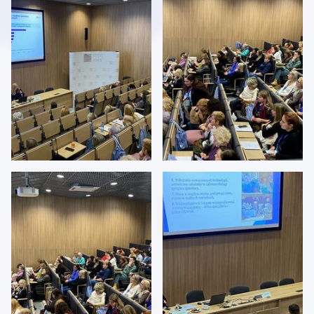
I
POŁOŻNYCH
- WAŻNE
ASPEKTY”