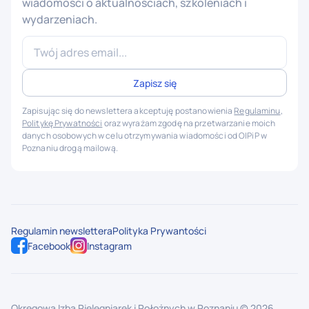
wiadomości o aktualnościach, szkoleniach i
wydarzeniach.
Zapisując się do newslettera akceptuję postanowienia
Regulaminu
,
Politykę Prywatności
oraz wyrażam zgodę na przetwarzanie moich
danych osobowych w celu otrzymywania wiadomości od OIPiP w
Poznaniu drogą mailową.
Regulamin newslettera
Polityka Prywantości
Facebook
Instagram
Okręgowa Izba Pielęgniarek i Położnych w Poznaniu ©
2026
.