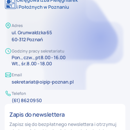
Okręgowa Izba Pielęgniarek
i Położnych w Poznaniu
Adres
ul. Grunwaldzka 65
60-312 Poznań
Godziny pracy sekretariatu
Pon., czw., pt
8.00 - 16.00
Wt., śr.
8.00 - 18.00
Email
sekretariat@oipip-poznan.pl
Telefon
(61) 862 09 50
Zapis do newslettera
Zapisz się do bezpłatnego newslettera i otrzymuj