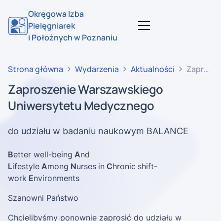
Okręgowa Izba
Pielęgniarek
i Położnych w Poznaniu
Strona główna
Wydarzenia
Aktualności
Zaprosze
Warszaw
Zaproszenie Warszawskiego
Uniwersy
Uniwersytetu Medycznego
Medyczn
do udziału w badaniu naukowym BALANCE
B
etter well-being
A
nd
L
ifestyle
A
mong
N
urses
in
C
hronic
shift-
work
E
nvironments
Szanowni Państwo
Chcielibyśmy ponownie zaprosić do udziału w