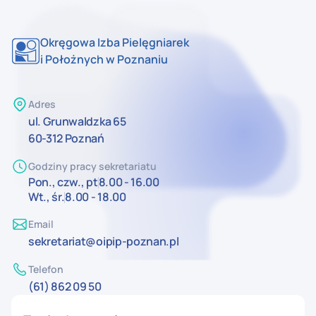
Okręgowa Izba Pielęgniarek
i Położnych w Poznaniu
Adres
ul. Grunwaldzka 65
60-312 Poznań
Godziny pracy sekretariatu
Pon., czw., pt
8.00 - 16.00
Wt., śr.
8.00 - 18.00
Email
sekretariat@oipip-poznan.pl
Telefon
(61) 862 09 50