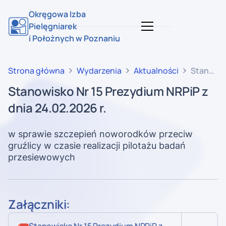
Okręgowa Izba
Pielęgniarek
i Położnych w Poznaniu
Strona główna
Wydarzenia
Aktualności
Stanowi
Nr 15
Stanowisko Nr 15 Prezydium NRPiP z
Prezydi
dnia 24.02.2026 r.
NRPiP
z dnia
24.02.20
w sprawie szczepień noworodków przeciw
r.
gruźlicy w czasie realizacji pilotażu badań
przesiewowych
Załączniki: