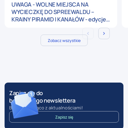
UWAGA - WOLNE MIEJSCA NA
WYCIECZKĘ DO SPREEWALDU –
KRAINY PIRAMID I KANAŁÓW - edycje
wrześniowe
Zobacz wszystkie
Zapisz się do
bezpłatnego newslettera
Bądź na bieżąco z aktualnościami!
Zapisz się