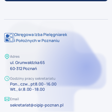
Okręgowa Izba Pielęgniarek
i Położnych w Poznaniu
Adres
ul. Grunwaldzka 65
60-312 Poznań
Godziny pracy sekretariatu
Pon., czw., pt
8.00 - 16.00
Wt., śr.
8.00 - 18.00
Email
sekretariat@oipip-poznan.pl