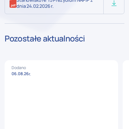
Stanowisko Nr 15 Prezydium NRPiP z
dnia 24.02.2026 r.
Pozostałe aktualności
Dodano
06
.
08
.
26
r.