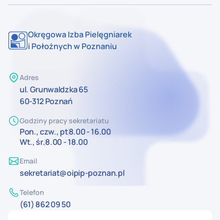
Okręgowa Izba Pielęgniarek
i Położnych w Poznaniu
Adres
ul. Grunwaldzka 65
60-312 Poznań
Godziny pracy sekretariatu
Pon., czw., pt
8.00 - 16.00
Wt., śr.
8.00 - 18.00
Email
sekretariat@oipip-poznan.pl
Telefon
(61) 862 09 50