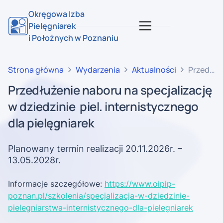
Okręgowa Izba
Pielęgniarek
i Położnych w Poznaniu
Strona główna
Wydarzenia
Aktualności
Przedłuż
naboru
Przedłużenie naboru na specjalizację
na
w dziedzinie piel. internistycznego
specjaliz
w
dla pielęgniarek
dziedzin
piel.
Planowany termin realizacji 20.11.2026r. –
internis
13.05.2028r.
dla
pielęgnia
Informacje szczegółowe:
https://www.oipip-
poznan.pl/szkolenia/specjalizacja-w-dziedzinie-
pielegniarstwa-internistycznego-dla-pielegniarek