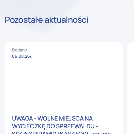
Pozostałe aktualności
Dodano
06
.
08
.
26
r.
UWAGA - WOLNE MIEJSCA NA
WYCIECZKĘ DO SPREEWALDU –
KRAINY PIRAMID I KANAŁÓW - edycje