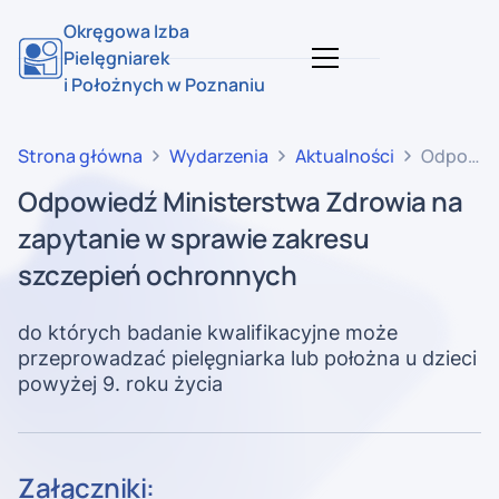
Okręgowa Izba
Pielęgniarek
i Położnych w Poznaniu
Strona główna
Wydarzenia
Aktualności
Odpowie
Minister
Odpowiedź Ministerstwa Zdrowia na
Zdrowia
zapytanie w sprawie zakresu
na
zapytani
szczepień ochronnych
w
sprawie
do których badanie kwalifikacyjne może
zakresu
przeprowadzać pielęgniarka lub położna u dzieci
szczepie
powyżej 9. roku życia
ochronn
Załączniki: