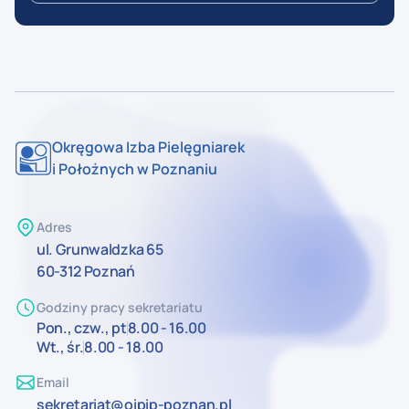
Okręgowa Izba Pielęgniarek
i Położnych w Poznaniu
Adres
ul. Grunwaldzka 65
60-312 Poznań
Godziny pracy sekretariatu
Pon., czw., pt
8.00 - 16.00
Wt., śr.
8.00 - 18.00
Email
sekretariat@oipip-poznan.pl