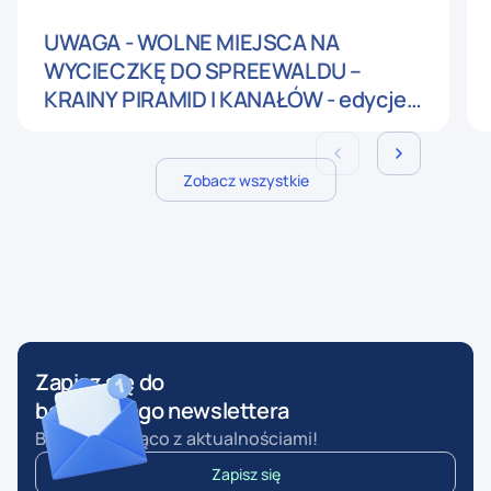
UWAGA - WOLNE MIEJSCA NA
WYCIECZKĘ DO SPREEWALDU –
KRAINY PIRAMID I KANAŁÓW - edycje
wrześniowe
Zobacz wszystkie
Zapisz się do
bezpłatnego newslettera
Bądź na bieżąco z aktualnościami!
Zapisz się