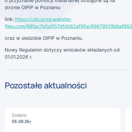
o przyznanie pomocy materialnej dostępne są na
stronie OIPiP w Poznaniu
link:
https://cdn.prod.website-
files.com/66fac7b5a1f57dfd582af95e/69679510b6af8
oraz w siedzibie OIPiP w Poznaniu.
Nowy Regulamin dotyczy wniosków składanych od
01.01.2026 r.
Pozostałe aktualności
Dodano
06
.
08
.
26
r.