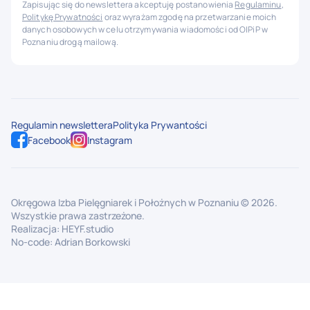
Zapisując się do newslettera akceptuję postanowienia
Regulaminu
,
Politykę Prywatności
oraz wyrażam zgodę na przetwarzanie moich
danych osobowych w celu otrzymywania wiadomości od OIPiP w
Poznaniu drogą mailową.
Regulamin newslettera
Polityka Prywantości
Facebook
Instagram
Okręgowa Izba Pielęgniarek i Położnych w Poznaniu ©
2026
.
Wszystkie prawa zastrzeżone.
Realizacja:
HEYF.studio
No-code:
Adrian Borkowski