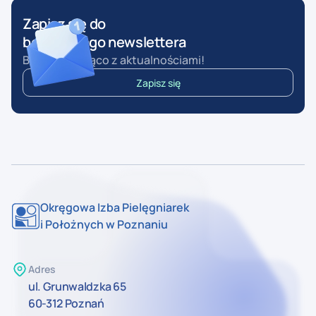
Zapisz się do
bezpłatnego newslettera
Bądź na bieżąco z aktualnościami!
Zapisz się
Okręgowa Izba Pielęgniarek
i Położnych w Poznaniu
Adres
ul. Grunwaldzka 65
60-312 Poznań