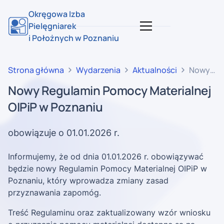
Okręgowa Izba
Pielęgniarek
i Położnych w Poznaniu
Strona główna
Wydarzenia
Aktualności
Nowy
Regulam
Nowy Regulamin Pomocy Materialnej
Pomocy
OIPiP w Poznaniu
Materialn
OIPiP
w
obowiązuje o 01.01.2026 r.
Poznani
Informujemy, że od dnia 01.01.2026 r. obowiązywać
będzie nowy Regulamin Pomocy Materialnej OIPiP w
Poznaniu, który wprowadza zmiany zasad
przyznawania zapomóg.
Treść Regulaminu oraz zaktualizowany wzór wniosku